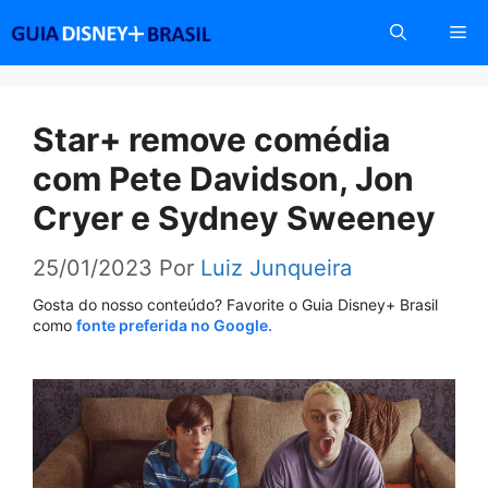
Pular
Me
para
o
conteúdo
Star+ remove comédia
com Pete Davidson, Jon
Cryer e Sydney Sweeney
25/01/2023
Por
Luiz Junqueira
Gosta do nosso conteúdo? Favorite o Guia Disney+ Brasil
como
fonte preferida no Google.