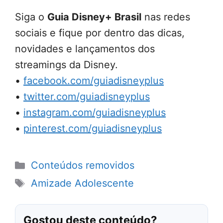
Siga o
Guia Disney+ Brasil
nas redes
sociais e fique por dentro das dicas,
novidades e lançamentos dos
streamings da Disney.
•
facebook.com/guiadisneyplus
•
twitter.com/guiadisneyplus
•
instagram.com/guiadisneyplus
•
pinterest.com/guiadisneyplus
Categorias
Conteúdos removidos
Tags
Amizade Adolescente
Gostou deste conteúdo?