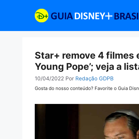
Pular
para
o
conteúdo
Star+ remove 4 filmes e
Young Pope’; veja a list
10/04/2022
Por
Redação GDPB
Gosta do nosso conteúdo? Favorite o Guia Dis