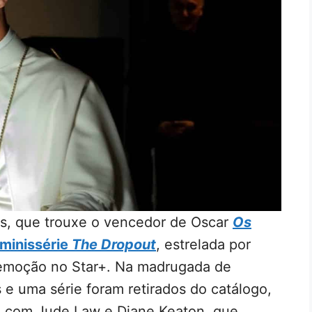
s, que trouxe o vencedor de Oscar
Os
 minissérie
The Dropout
, estrelada por
emoção no Star+. Na madrugada de
 e uma série foram retirados do catálogo,
, com Jude Law e Diane Keaton, que