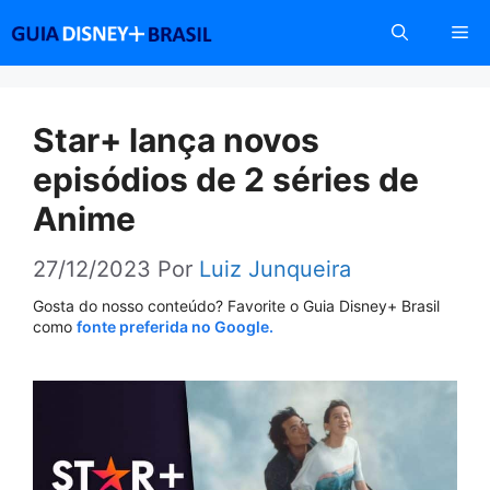
Pular
Me
para
o
conteúdo
Star+ lança novos
episódios de 2 séries de
Anime
27/12/2023
Por
Luiz Junqueira
Gosta do nosso conteúdo? Favorite o Guia Disney+ Brasil
como
fonte preferida no Google.