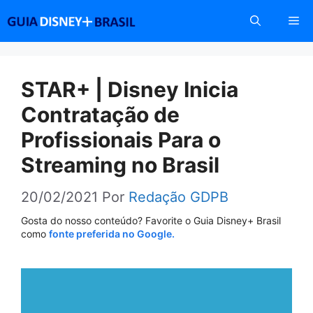
Pular
Me
para
o
conteúdo
STAR+ | Disney Inicia
Contratação de
Profissionais Para o
Streaming no Brasil
20/02/2021
Por
Redação GDPB
Gosta do nosso conteúdo? Favorite o Guia Disney+ Brasil
como
fonte preferida no Google.