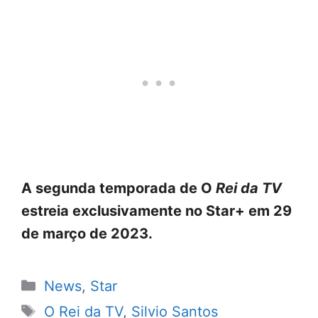
A segunda temporada de O
Rei da TV
estreia exclusivamente no Star+ em 29
de março de 2023.
Categorias
News
,
Star
Tags
O Rei da TV
,
Silvio Santos