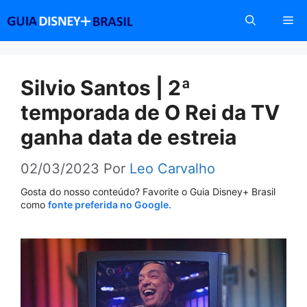
Pular
Me
para
o
conteúdo
Silvio Santos | 2ª
temporada de O Rei da TV
ganha data de estreia
02/03/2023
Por
Leo Carvalho
Gosta do nosso conteúdo? Favorite o Guia Disney+ Brasil
como
fonte preferida no Google.