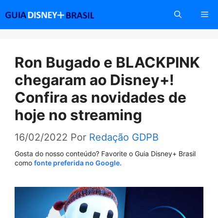
Pular
Me
para
o
conteúdo
Ron Bugado e BLACKPINK
chegaram ao Disney+!
Confira as novidades de
hoje no streaming
16/02/2022
Por
Redação GDPB
Gosta do nosso conteúdo? Favorite o Guia Disney+ Brasil
como
fonte preferida no Google.