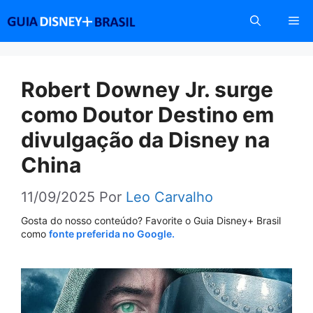
Pular
Me
para
o
conteúdo
Robert Downey Jr. surge
como Doutor Destino em
divulgação da Disney na
China
11/09/2025
Por
Leo Carvalho
Gosta do nosso conteúdo? Favorite o Guia Disney+ Brasil
como
fonte preferida no Google.