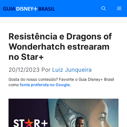
Pular
Me
para
o
conteúdo
Resistência e Dragons of
Wonderhatch estrearam
no Star+
20/12/2023
Por
Luiz Junqueira
Gosta do nosso conteúdo? Favorite o Guia Disney+ Brasil
como
fonte preferida no Google.