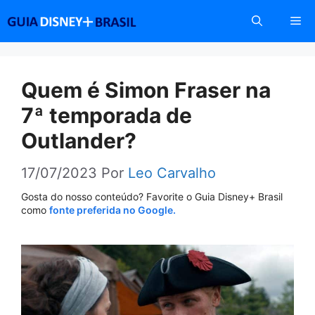
Pular
Me
para
o
conteúdo
Quem é Simon Fraser na
7ª temporada de
Outlander?
17/07/2023
Por
Leo Carvalho
Gosta do nosso conteúdo? Favorite o Guia Disney+ Brasil
como
fonte preferida no Google.