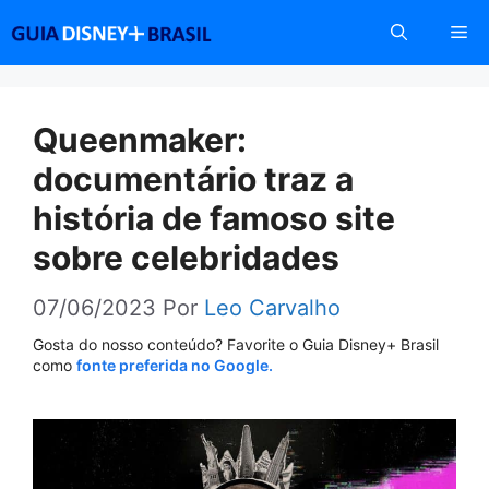
Pular
Me
para
o
conteúdo
Queenmaker:
documentário traz a
história de famoso site
sobre celebridades
07/06/2023
Por
Leo Carvalho
Gosta do nosso conteúdo? Favorite o Guia Disney+ Brasil
como
fonte preferida no Google.