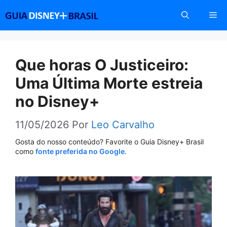
Pular
Me
para
o
conteúdo
Que horas O Justiceiro:
Uma Última Morte estreia
no Disney+
11/05/2026
Por
Leo Carvalho
Gosta do nosso conteúdo? Favorite o Guia Disney+ Brasil
como
fonte preferida no Google.