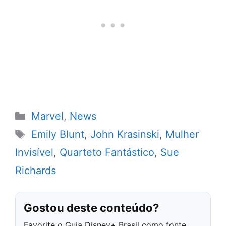
Categorias
Marvel
,
News
Tags
Emily Blunt
,
John Krasinski
,
Mulher
Invisível
,
Quarteto Fantástico
,
Sue
Richards
Gostou deste conteúdo?
Favorite o Guia Disney+ Brasil como fonte