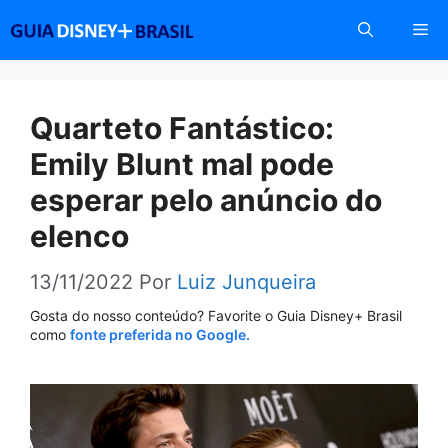
Pular
Me
para
o
conteúdo
Quarteto Fantástico:
Emily Blunt mal pode
esperar pelo anúncio do
elenco
13/11/2022
Por
Luiz Junqueira
Gosta do nosso conteúdo? Favorite o Guia Disney+ Brasil
como
fonte preferida no Google.