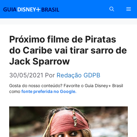
Pular
Me
para
o
conteúdo
Próximo filme de Piratas
do Caribe vai tirar sarro de
Jack Sparrow
30/05/2021
Por
Redação GDPB
Gosta do nosso conteúdo? Favorite o Guia Disney+ Brasil
como
fonte preferida no Google.