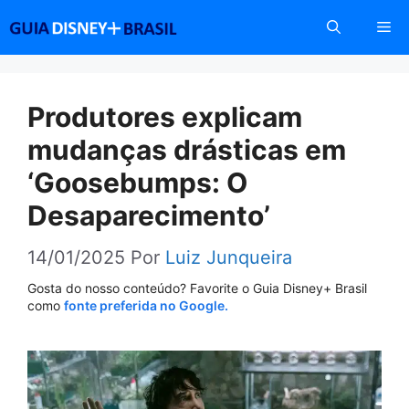
Pular
Me
para
o
conteúdo
Produtores explicam
mudanças drásticas em
‘Goosebumps: O
Desaparecimento’
14/01/2025
Por
Luiz Junqueira
Gosta do nosso conteúdo? Favorite o Guia Disney+ Brasil
como
fonte preferida no Google.