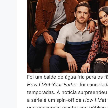
Foi um balde de água fria para os f
How I Met Your Father
foi cancelad
temporadas. A notícia surpreendeu
a série é um spin-off de
How I Met
que conseguiu manter seu público 