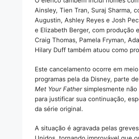
O elenco também inclui nomes como
Ainsley, Tien Tran, Suraj Sharma, 
Augustin, Ashley Reyes e Josh Peck
e Elizabeth Berger, com produção e
Craig Thomas, Pamela Fryman, Ad
Hilary Duff também atuou como pro
Este cancelamento ocorre em meio
programas pela da Disney, parte de
Met Your Father
simplesmente não c
para justificar sua continuação, 
da série original.
A situação é agravada pelas greves 
Unidos, tornando improvável que o