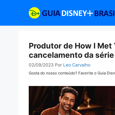
Pular
para
o
conteúdo
Produtor de How I Met 
cancelamento da série
02/09/2023
Por
Leo Carvalho
Gosta do nosso conteúdo? Favorite o Guia Dis