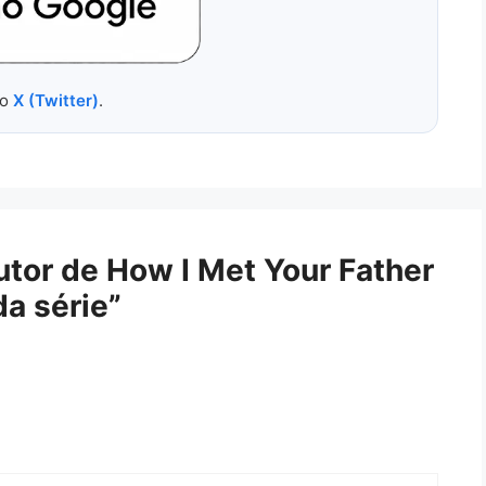
no
X (Twitter)
.
tor de How I Met Your Father
a série”