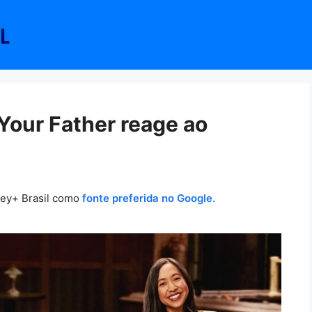
Your Father reage ao
ney+ Brasil como
fonte preferida no Google.