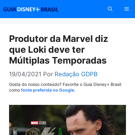
Pular
Me
para
o
conteúdo
Produtor da Marvel diz
que Loki deve ter
Múltiplas Temporadas
19/04/2021
Por
Redação GDPB
Gosta do nosso conteúdo? Favorite o Guia Disney+ Brasil
como
fonte preferida no Google.