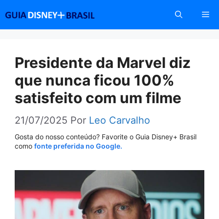
Pular
Me
para
o
conteúdo
Presidente da Marvel diz
que nunca ficou 100%
satisfeito com um filme
21/07/2025
Por
Leo Carvalho
Gosta do nosso conteúdo? Favorite o Guia Disney+ Brasil
como
fonte preferida no Google.