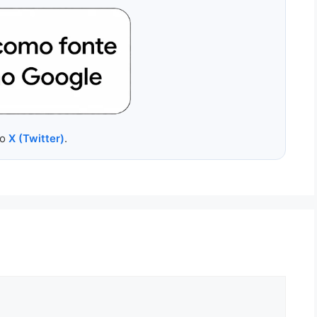
no
X (Twitter)
.