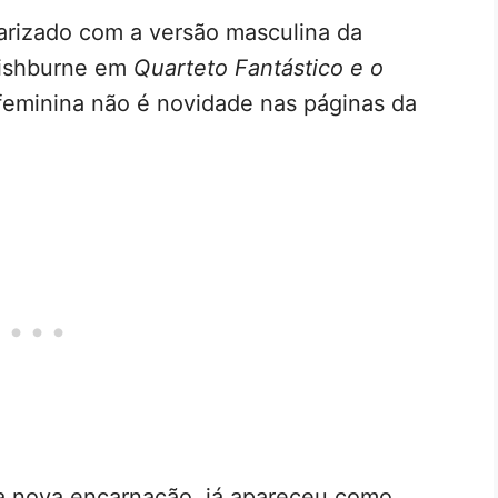
iarizado com a versão masculina da
Fishburne em
Quarteto Fantástico e o
feminina não é novidade nas páginas da
a nova encarnação, já apareceu como