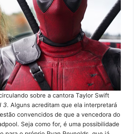
rculando sobre a cantora Taylor Swift
l 3
. Alguns acreditam que ela interpretará
s estão convencidos de que a vencedora do
dpool. Seja como for, é uma possibilidade
o para o próprio Ryan Reynolds, que já