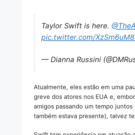
Taylor Swift is here.
@TheAt
pic.twitter.com/XzSm6uM8
— Dianna Russini (@DMRus
Atualmente, eles estão em uma pa
greve dos atores nos EUA e, embo
amigos passando um tempo juntos (
também estava presente), talvez te
Swift tem experiência em atuação