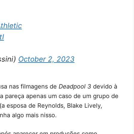
hletic
tI
sini)
October 2, 2023
usa nas filmagens de
Deadpool 3
devido à
ra pareça apenas um caso de um grupo de
a esposa de Reynolds, Blake Lively,
nha algo mais nisso.
 após aparecer em produções como