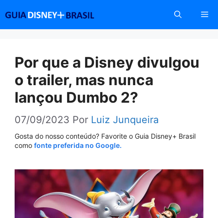
Pular
Me
para
o
conteúdo
Por que a Disney divulgou
o trailer, mas nunca
lançou Dumbo 2?
07/09/2023
Por
Luiz Junqueira
Gosta do nosso conteúdo? Favorite o Guia Disney+ Brasil
como
fonte preferida no Google.