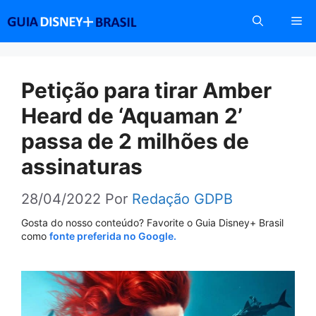
Pular
Me
para
o
conteúdo
Petição para tirar Amber
Heard de ‘Aquaman 2’
passa de 2 milhões de
assinaturas
28/04/2022
Por
Redação GDPB
Gosta do nosso conteúdo? Favorite o Guia Disney+ Brasil
como
fonte preferida no Google.