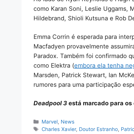
como Karan Soni, Leslie Uggams, M
Hildebrand, Shioli Kutsuna e Rob D
Emma Corrin é esperada para inte
Macfadyen provavelmente assumir
Paradox. Também foi confirmado qu
como Elektra (
embora ela tenha ne
Marsden, Patrick Stewart, Ian McKe
rumores para uma participação espe
Deadpool 3
está marcado para os 
Categorias
Marvel
,
News
Tags
Charles Xavier
,
Doutor Estranho
,
Patri