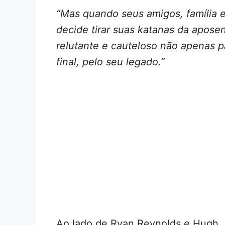
“Mas quando seus amigos, família 
decide tirar suas katanas da apose
relutante e cauteloso não apenas pa
final, pelo seu legado.”
Ao lado de Ryan Reynolds e Hugh 