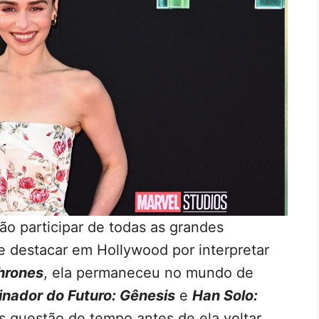
o participar de todas as grandes
e destacar em Hollywood por interpretar
hrones
, ela permaneceu no mundo de
inador do Futuro: Gênesis
e
Han Solo:
s questão de tempo antes de ela voltar