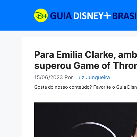
Pular
para
o
conteúdo
Para Emilia Clarke, am
superou Game of Thro
15/06/2023
Por
Luiz Junqueira
Gosta do nosso conteúdo? Favorite o Guia Dis