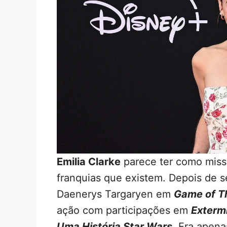
Emilia Clarke
parece ter como missã
franquias que existem. Depois de s
Daenerys Targaryen em
Game of T
ação com participações em
Exterm
Uma História Star Wars
. Era apena