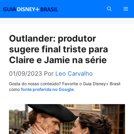
Pular
Me
para
o
conteúdo
Outlander: produtor
sugere final triste para
Claire e Jamie na série
01/09/2023
Por
Leo Carvalho
Gosta do nosso conteúdo? Favorite o Guia Disney+ Brasil
como
fonte preferida no Google.