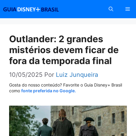
Pular
Me
para
o
conteúdo
Outlander: 2 grandes
mistérios devem ficar de
fora da temporada final
10/05/2025
Por
Luiz Junqueira
Gosta do nosso conteúdo? Favorite o Guia Disney+ Brasil
como
fonte preferida no Google.