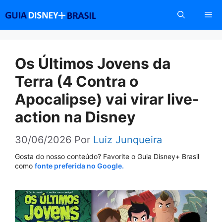
Pular
Me
para
o
conteúdo
Os Últimos Jovens da
Terra (4 Contra o
Apocalipse) vai virar live-
action na Disney
30/06/2026
Por
Luiz Junqueira
Gosta do nosso conteúdo? Favorite o Guia Disney+ Brasil
como
fonte preferida no Google.