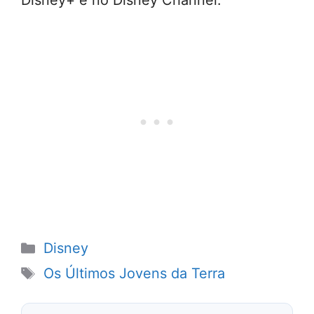
Disney+ e no Disney Channel.
Categorias
Disney
Tags
Os Últimos Jovens da Terra