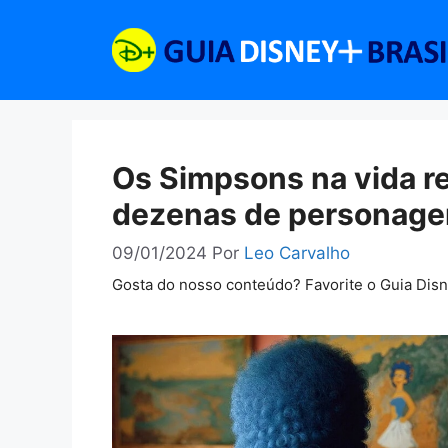
Pular
para
o
conteúdo
Os Simpsons na vida rea
dezenas de personagen
09/01/2024
Por
Leo Carvalho
Gosta do nosso conteúdo? Favorite o Guia Dis