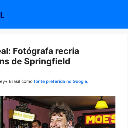
l: Fotógrafa recria
s de Springfield
ney+ Brasil como
fonte preferida no Google.