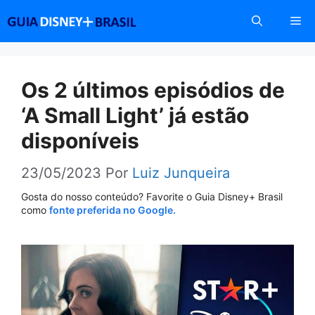
Pular
Me
para
o
conteúdo
Os 2 últimos episódios de
‘A Small Light’ já estão
disponíveis
23/05/2023
Por
Luiz Junqueira
Gosta do nosso conteúdo? Favorite o Guia Disney+ Brasil
como
fonte preferida no Google.