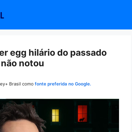
r egg hilário do passado
 não notou
ney+ Brasil como
fonte preferida no Google.