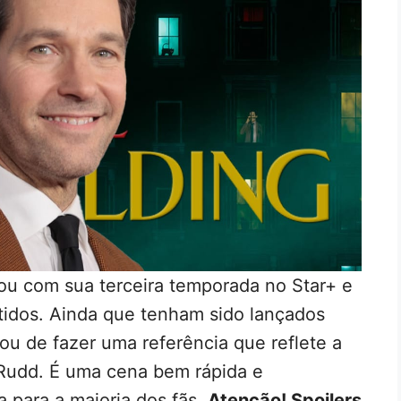
ou com sua terceira temporada no Star+ e
rtidos. Ainda que tenham sido lançados
ou de fazer uma referência que reflete a
 Rudd. É uma cena bem rápida e
 para a maioria dos fãs.
Atenção! Spoilers