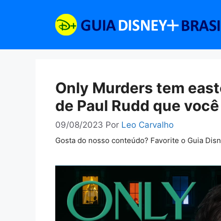
Pular
para
o
conteúdo
Only Murders tem easte
de Paul Rudd que você
09/08/2023
Por
Leo Carvalho
Gosta do nosso conteúdo? Favorite o Guia Dis