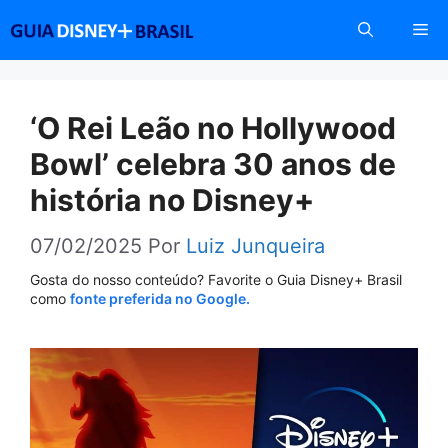
Pular
Me
para
o
conteúdo
‘O Rei Leão no Hollywood
Bowl’ celebra 30 anos de
história no Disney+
07/02/2025
Por
Luiz Junqueira
Gosta do nosso conteúdo? Favorite o Guia Disney+ Brasil
como
fonte preferida no Google.