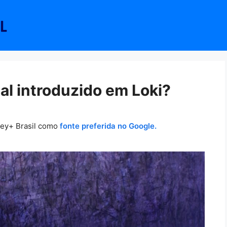
cal introduzido em Loki?
ney+ Brasil como
fonte preferida no Google.