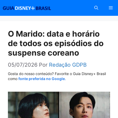
Pular
Me
para
o
conteúdo
O Marido: data e horário
de todos os episódios do
suspense coreano
05/07/2026
Por
Redação GDPB
Gosta do nosso conteúdo? Favorite o Guia Disney+ Brasil
como
fonte preferida no Google.