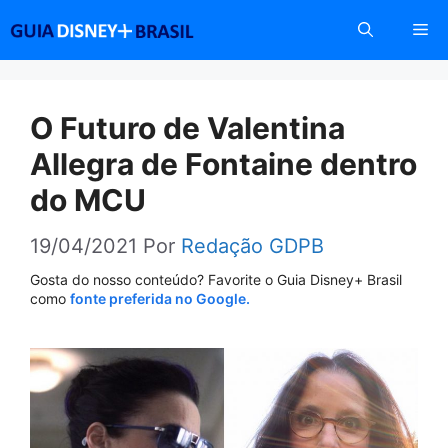
Pular
Me
para
o
conteúdo
O Futuro de Valentina
Allegra de Fontaine dentro
do MCU
19/04/2021
Por
Redação GDPB
Gosta do nosso conteúdo? Favorite o Guia Disney+ Brasil
como
fonte preferida no Google.