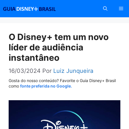
Pular
Me
para
o
conteúdo
O Disney+ tem um novo
líder de audiência
instantâneo
16/03/2024
Por
Luiz Junqueira
Gosta do nosso conteúdo? Favorite o Guia Disney+ Brasil
como
fonte preferida no Google.