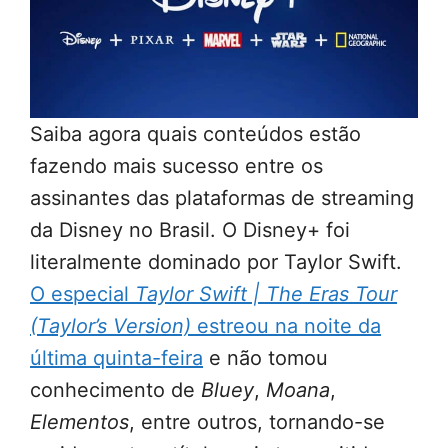
Saiba agora quais conteúdos estão
fazendo mais sucesso entre os
assinantes das plataformas de streaming
da Disney no Brasil. O Disney+ foi
literalmente dominado por Taylor Swift.
O especial
Taylor Swift | The Eras Tour
(Taylor’s Version)
estreou na noite da
última quinta-feira
e não tomou
conhecimento de
Bluey
,
Moana
,
Elementos
, entre outros, tornando-se