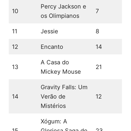
Percy Jackson e
10
7
os Olimpianos
11
Jessie
8
12
Encanto
14
A Casa do
13
21
Mickey Mouse
Gravity Falls: Um
14
Verão de
12
Mistérios
Xógum: A
15
Gloriosa Saga do
23