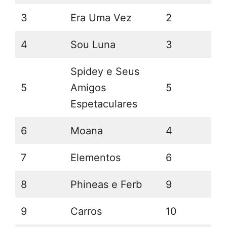
3
Era Uma Vez
2
4
Sou Luna
3
Spidey e Seus
5
Amigos
5
Espetaculares
6
Moana
4
7
Elementos
6
8
Phineas e Ferb
9
9
Carros
10