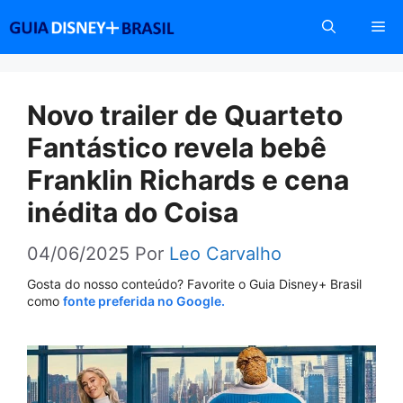
Pular
Me
para
o
conteúdo
Novo trailer de Quarteto
Fantástico revela bebê
Franklin Richards e cena
inédita do Coisa
04/06/2025
Por
Leo Carvalho
Gosta do nosso conteúdo? Favorite o Guia Disney+ Brasil
como
fonte preferida no Google.