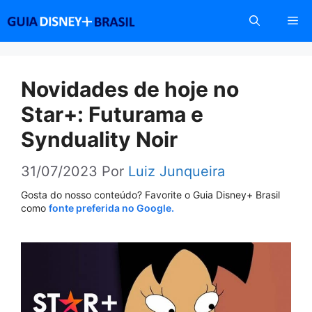
Pular
Me
para
o
conteúdo
Novidades de hoje no
Star+: Futurama e
Synduality Noir
31/07/2023
Por
Luiz Junqueira
Gosta do nosso conteúdo? Favorite o Guia Disney+ Brasil
como
fonte preferida no Google.