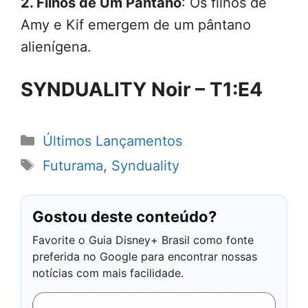
2. Filhos de Um Pântano
: Os filhos de
Amy e Kif emergem de um pântano
alienígena.
SYNDUALITY Noir – T1:E4
Categorias
Últimos Lançamentos
Tags
Futurama
,
Synduality
Gostou deste conteúdo?
Favorite o Guia Disney+ Brasil como fonte
preferida no Google para encontrar nossas
notícias com mais facilidade.