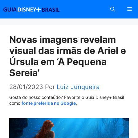
Pular
Me
para
o
conteúdo
Novas imagens revelam
visual das irmãs de Ariel e
Úrsula em ‘A Pequena
Sereia’
28/01/2023
Por
Luiz Junqueira
Gosta do nosso conteúdo? Favorite o Guia Disney+ Brasil
como
fonte preferida no Google.