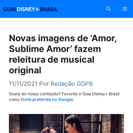
Pular
Me
para
o
conteúdo
Novas imagens de ‘Amor,
Sublime Amor’ fazem
releitura de musical
original
11/11/2021
Por
Redação GDPB
Gosta do nosso conteúdo? Favorite o Guia Disney+ Brasil
como
fonte preferida no Google.