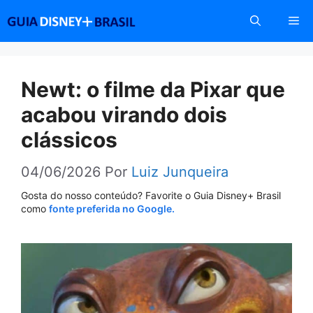
Pular
Me
para
o
conteúdo
Newt: o filme da Pixar que
acabou virando dois
clássicos
04/06/2026
Por
Luiz Junqueira
Gosta do nosso conteúdo? Favorite o Guia Disney+ Brasil
como
fonte preferida no Google.