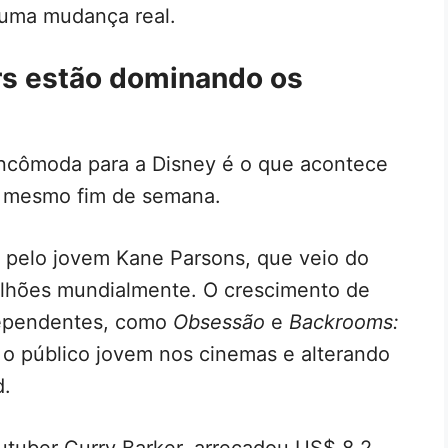
 uma mudança real.
rs estão dominando os
 incômoda para a Disney é o que acontece
e mesmo fim de semana.
do pelo jovem Kane Parsons, que veio do
ilhões mundialmente. O crescimento de
ndependentes, como
Obsessão
e
Backrooms:
 o público jovem nos cinemas e alterando
d.
outuber Curry Barker, arrecadou US$ 8,2