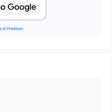
no
X (Twitter)
.