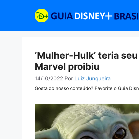
Pular
para
o
conteúdo
‘Mulher-Hulk’ teria se
Marvel proibiu
14/10/2022
Por
Luiz Junqueira
Gosta do nosso conteúdo? Favorite o Guia Dis