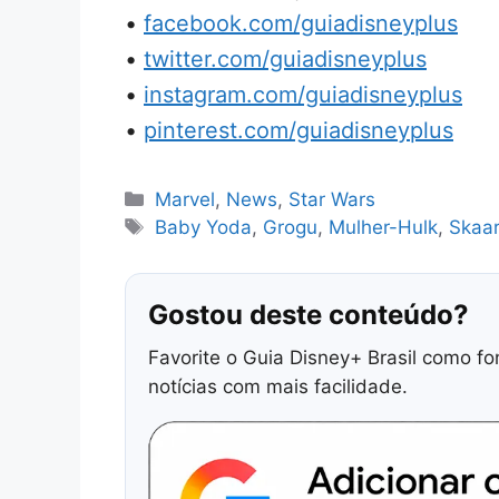
•
facebook.com/guiadisneyplus
•
twitter.com/guiadisneyplus
•
instagram.com/guiadisneyplus
•
pinterest.com/guiadisneyplus
Categorias
Marvel
,
News
,
Star Wars
Tags
Baby Yoda
,
Grogu
,
Mulher-Hulk
,
Skaa
Gostou deste conteúdo?
Favorite o Guia Disney+ Brasil como fo
notícias com mais facilidade.