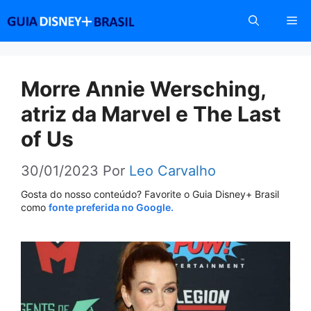
Pular
Me
para
o
conteúdo
Morre Annie Wersching,
atriz da Marvel e The Last
of Us
30/01/2023
Por
Leo Carvalho
Gosta do nosso conteúdo? Favorite o Guia Disney+ Brasil
como
fonte preferida no Google.