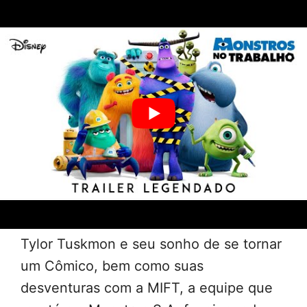
a Monstros Instaladores Fortemente
Treinados (MIFT), onde ele deve
trabalhar ao lado de um bando de
mecânicos desajustados, incluindo uma
velha amiga da Universidade Monstros.
Essa mudança destrói o sonho de Tylor,
mas ele se propõe um novo objetivo:
descobrir como ser engraçado e se
tornar um Cômico.
Monstros no Trabalho conta a história de
Tylor Tuskmon e seu sonho de se tornar
um Cômico, bem como suas
desventuras com a MIFT, a equipe que