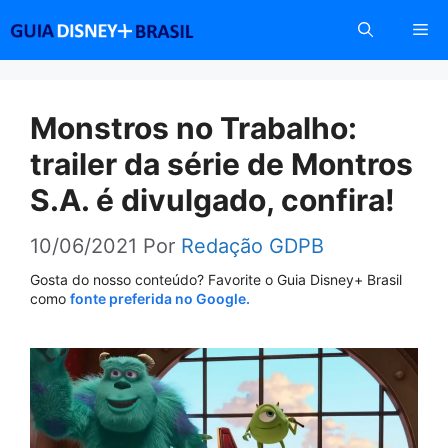
Pular
Me
para
o
conteúdo
Monstros no Trabalho:
trailer da série de Montros
S.A. é divulgado, confira!
10/06/2021
Por
Redação GDPB
Gosta do nosso conteúdo? Favorite o Guia Disney+ Brasil
como
fonte preferida no Google.