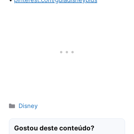
•
pinterest.com/guiadisneyplus
Categorias
Disney
Gostou deste conteúdo?