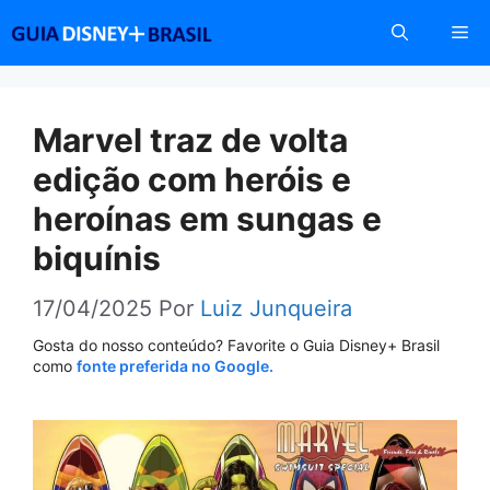
Pular
Me
para
o
conteúdo
Marvel traz de volta
edição com heróis e
heroínas em sungas e
biquínis
17/04/2025
Por
Luiz Junqueira
Gosta do nosso conteúdo? Favorite o Guia Disney+ Brasil
como
fonte preferida no Google.