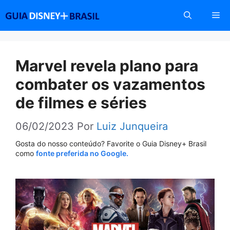
Pular
Me
para
o
conteúdo
Marvel revela plano para
combater os vazamentos
de filmes e séries
06/02/2023
Por
Luiz Junqueira
Gosta do nosso conteúdo? Favorite o Guia Disney+ Brasil
como
fonte preferida no Google.