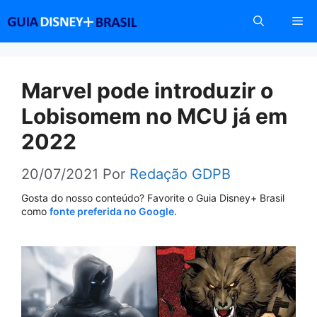
Pular
Me
para
o
conteúdo
Marvel pode introduzir o
Lobisomem no MCU já em
2022
20/07/2021
Por
Redação GDPB
Gosta do nosso conteúdo? Favorite o Guia Disney+ Brasil
como
fonte preferida no Google.