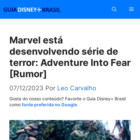
Pular
Me
para
o
conteúdo
Marvel está
desenvolvendo série de
terror: Adventure Into Fear
[Rumor]
07/12/2023
Por
Leo Carvalho
Gosta do nosso conteúdo? Favorite o Guia Disney+ Brasil
como
fonte preferida no Google.