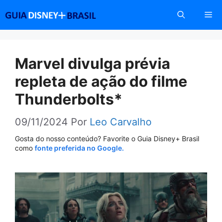
Pular
Me
para
o
conteúdo
Marvel divulga prévia
repleta de ação do filme
Thunderbolts*
09/11/2024
Por
Leo Carvalho
Gosta do nosso conteúdo? Favorite o Guia Disney+ Brasil
como
fonte preferida no Google.