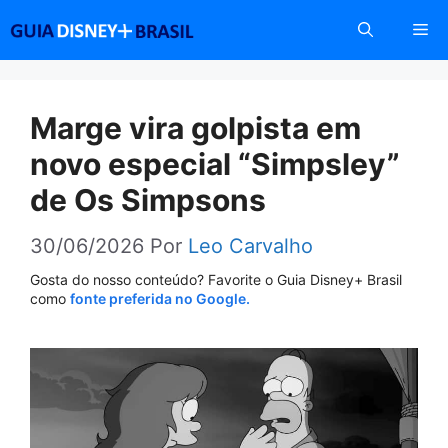
Pular
Me
para
o
conteúdo
Marge vira golpista em
novo especial “Simpsley”
de Os Simpsons
30/06/2026
Por
Leo Carvalho
Gosta do nosso conteúdo? Favorite o Guia Disney+ Brasil
como
fonte preferida no Google.