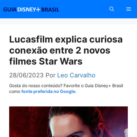
Pular
Me
para
o
conteúdo
Lucasfilm explica curiosa
conexão entre 2 novos
filmes Star Wars
28/06/2023
Por
Leo Carvalho
Gosta do nosso conteúdo? Favorite o Guia Disney+ Brasil
como
fonte preferida no Google.