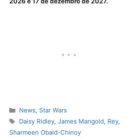
2026 e 17 de dezembro de 2027.
Categorias
News
,
Star Wars
Tags
Daisy Ridley
,
James Mangold
,
Rey
,
Sharmeen Obaid-Chinoy